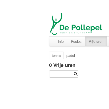
Info
Poules
Vrije uren
tennis
padel
0
Vrije uren