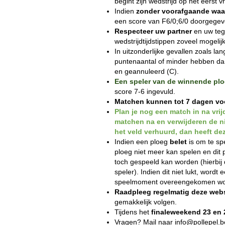
begint zijn wedstrijd op het eerst 
Indien
zonder voorafgaande wa
een score van F6/0;6/0 doorgegev
Respecteer uw partner
en uw teg
wedstrijdtijdstippen zoveel mogeli
In uitzonderlijke gevallen zoals l
puntenaantal of minder hebben da
en geannuleerd (C).
Een speler van de winnende pl
score 7-6 ingevuld.
Matchen kunnen tot 7 dagen vo
Plan je nog een match in na vri
matchen na en verwijderen de ni
het veld verhuurd, dan heeft d
Indien een ploeg
belet
is om te sp
ploeg niet meer kan spelen en dit
toch gespeeld kan worden (hierbij
speler). Indien dit niet lukt, word
speelmoment overeengekomen w
Raadpleeg regelmatig deze webs
gemakkelijk volgen.
Tijdens het
finaleweekend 23 en 
Vragen? Mail naar info@pollepel.be