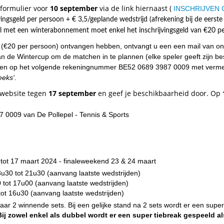
s formulier voor
10
september
via de link hiernaast (
INSCHRIJVEN
jvingsgeld per persoon + € 3,5/geplande wedstrijd (afrekening bij de eerst
l met een winterabonnement moet enkel het inschrijvingsgeld van €20 p
d (€20 per persoon) ontvangen hebben, ontvangt u een een mail van o
van de Wintercup om de matchen in te plannen (elke speler geeft zijn b
orden op het volgende rekeningnummer BE52 0689 3987 0009 met verm
eeks'.
t website tegen
17 september
en geef je beschikbaarheid door. Op
0009 van De Pollepel - Tennis & Sports
tot 17 maart 2024 - finaleweekend 23 & 24 maart
u30 tot 21u30 (aanvang laatste wedstrijden)
tot 17u00 (aanvang laatste wedstrijden)
ot 16u30 (aanvang laatste wedstrijden)
aar 2 winnende sets. Bij een gelijke stand na 2 sets wordt er een supe
Bij zowel enkel als dubbel wordt er een super tiebreak gespeeld al