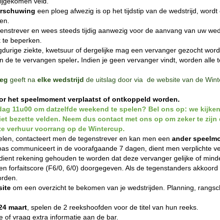
vrijgekomen veld.
arschuwing
een ploeg afwezig is op het tijdstip van de wedstrijd, wordt
en.
enstrever en wees steeds tijdig aanwezig voor de aanvang van uw wed
jk te beperken.
angdurige ziekte, kwetsuur of dergelijke mag een vervanger gezocht wo
n de te vervangen speler
.
Indien je geen vervanger vindt, worden alle
oeg
geeft na
elke wedstrijd
de uitslag door via de website van de Wint
or het speelmoment verplaatst of ontkoppeld worden.
jdag 11u00 om datzelfde weekend te spelen? Bel ons op: we kijke
et bezette velden. Neem dus contact met ons op om zeker te zijn
eze verhuur voorrang op de Wintercup.
elen, contacteert men de tegenstrever en kan men een
ander speelm
 pas communiceert in de voorafgaande 7 dagen, dient men verplichte 
 dient rekening gehouden te worden dat deze vervanger gelijke of mind
t een forfaitscore (F6/0, 6/0) doorgegeven. Als de tegenstanders akkoor
orden.
ite
om een overzicht te bekomen van je wedstrijden. Planning, rangsch
24 maart
, spelen de 2 reekshoofden voor de titel van hun reeks.
 of vraag extra informatie aan de bar.