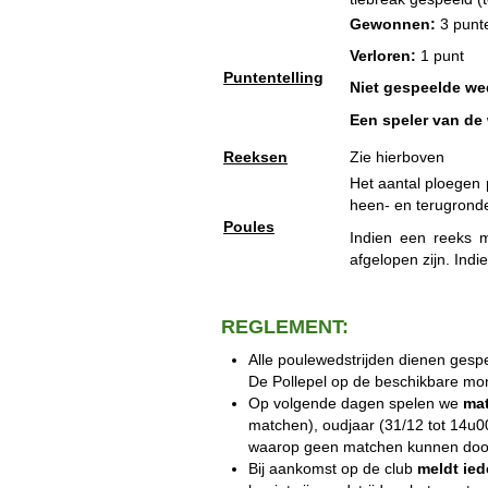
Gewonnen:
3 punt
Verloren:
1 punt
Puntentelling
Niet gespeelde wed
Een speler van de 
Reeksen
Zie hierboven
Het aantal ploegen 
heen- en terugrond
Poules
Indien een reeks 
afgelopen zijn. Indi
REGLEMENT:
Alle poulewedstrijden dienen gesp
De Pollepel op de beschikbare m
Op volgende dagen spelen we
mat
matchen), oudjaar (31/12 tot 14u00
waarop geen matchen kunnen door
Bij aankomst op de club
meldt ied