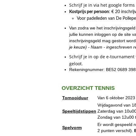
Schrijf je in via het google form
Kostprijs per persoon
: € 20 inschri
Voor padelleden van De Pollepe
Van zodra we het inschrijvingsgel
jullie kunnen inloggen op de site 
inschrijvingsgeld mag gestort w
je keuze) - Naam - ingeschreven r
Schrijf je in op de e-tournamen
geloot.
Rekeningnummer: BE52 0689 3987 
OVERZICHT TENNIS
Tornooiduur
Van 6 oktober 2023 
Vrijdagavond van 18
Speeltijdstippen
Zaterdag van 10u00 
Zondag van 12u00 t
Er wordt gespeeld n
Spelvorm
2 punten verschil).