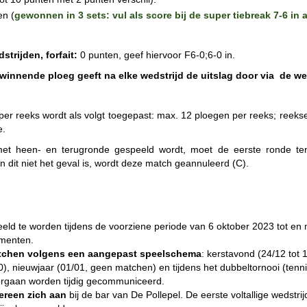
en (
gewonnen in 3 sets: vul als score bij de super tiebreak 7-6 in 
strijden, forfait:
0 punten, geef hiervoor F6-0;6-0 in.
winnende ploeg geeft na elke wedstrijd de uitslag door via de w
per reeks wordt als volgt toegepast: max. 12 ploegen per reeks; reeks
e.
met heen- en terugronde gespeeld wordt, moet de eerste ronde te
en dit niet het geval is, wordt deze match geannuleerd (C).
eeld te worden tijdens de voorziene periode van 6 oktober 2023 tot en
omenten.
chen volgens een aangepast speelschema
:
kerstavond (24/12 tot 
), nieuwjaar (01/01, geen matchen) en tijdens het dubbeltornooi (tenn
gaan worden tijdig gecommuniceerd.
ereen zich aan
bij de bar van De Pollepel. De eerste voltallige wedstr