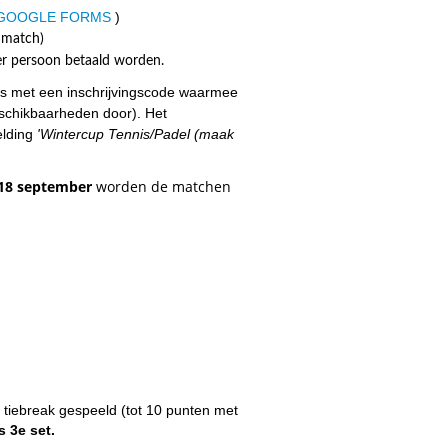
 GOOGLE FORMS
)
e match)
er persoon betaald worden.
ns met een inschrijvingscode waarmee
eschikbaarheden door). Het
elding
'Wintercup Tennis/Padel (maak
18 september
worden de matchen
r tiebreak gespeeld (tot 10 punten met
s 3e set.