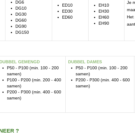
DG6
Je m
ED10
EH10
DG10
maar
ED30
EH30
DG30
Het
ED60
EH60
DG60
EH90
aant
DG90
DG150
DUBBEL GEMENGD
DUBBEL DAMES
P50 - P100 (min. 100 - 200
P50 - P100 (min. 100 - 200
samen)
samen)
P100 - P200 (min. 200 - 400
P200 - P300 (min. 400 - 600
samen)
samen)
P200 - P300 (min. 400 - 600
samen)
NEER ?