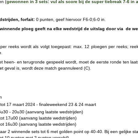
en (
gewonnen in 3 sets: vul als score bij de super tiebreak 7-6 in 
strijden, forfait:
0 punten, geef hiervoor F6-0;6-0 in.
winnende ploeg geeft na elke wedstrijd de uitslag door via de w
 per reeks wordt als volgt toegepast: max. 12 ploegen per reeks; re
e.
et heen- en terugronde gespeeld wordt, moet de eerste ronde ten laa
t het geval is, wordt deze match geannuleerd (C).
m
tot 17 maart 2024 - finaleweekend 23 & 24 maart
u30 - 20u30 (aanvang laatste wedstrijden)
ot 17u00 (aanvang laatste wedstrijden)
ot 16u30 (aanvang laatste wedstrijden)
aar 2 winnende sets tot 6 met golden point op 40-40. Bij een gelijke st
tot 10 punten met 2 punten verschil).