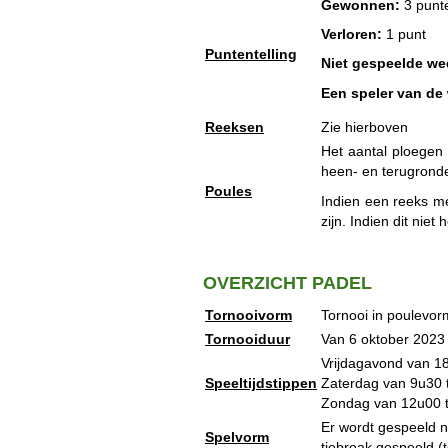
Gewonnen:
3 punt
Verloren:
1 punt
Puntentelling
Niet gespeelde wed
Een speler van de 
Reeksen
Zie hierboven
Het aantal ploegen
heen- en terugrond
Poules
Indien een reeks m
zijn. Indien dit nie
OVERZICHT PADEL
Tornooivorm
Tornooi in poulevor
Tornooiduur
Van 6 oktober 2023 
Vrijdagavond van 18
Speeltijdstippen
Zaterdag van 9u30 t
Zondag van 12u00 t
Er wordt gespeeld n
Spelvorm
tiebreak gespeeld (