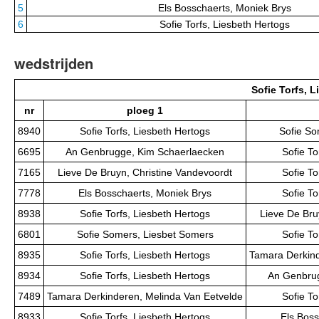
5
Els Bosschaerts, Moniek Brys
6
Sofie Torfs, Liesbeth Hertogs
wedstrijden
Sofie Torfs, 
nr
ploeg 1
8940
Sofie Torfs, Liesbeth Hertogs
Sofie So
6695
An Genbrugge, Kim Schaerlaecken
Sofie To
7165
Lieve De Bruyn, Christine Vandevoordt
Sofie To
7778
Els Bosschaerts, Moniek Brys
Sofie To
8938
Sofie Torfs, Liesbeth Hertogs
Lieve De Bru
6801
Sofie Somers, Liesbet Somers
Sofie To
8935
Sofie Torfs, Liesbeth Hertogs
Tamara Derkind
8934
Sofie Torfs, Liesbeth Hertogs
An Genbrug
7489
Tamara Derkinderen, Melinda Van Eetvelde
Sofie To
8933
Sofie Torfs, Liesbeth Hertogs
Els Boss