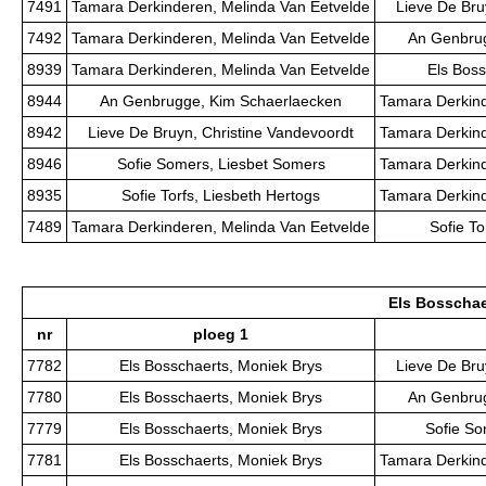
7491
Tamara Derkinderen, Melinda Van Eetvelde
Lieve De Bru
7492
Tamara Derkinderen, Melinda Van Eetvelde
An Genbrug
8939
Tamara Derkinderen, Melinda Van Eetvelde
Els Boss
8944
An Genbrugge, Kim Schaerlaecken
Tamara Derkind
8942
Lieve De Bruyn, Christine Vandevoordt
Tamara Derkind
8946
Sofie Somers, Liesbet Somers
Tamara Derkind
8935
Sofie Torfs, Liesbeth Hertogs
Tamara Derkind
7489
Tamara Derkinderen, Melinda Van Eetvelde
Sofie To
Els Bosschae
nr
ploeg 1
7782
Els Bosschaerts, Moniek Brys
Lieve De Bru
7780
Els Bosschaerts, Moniek Brys
An Genbrug
7779
Els Bosschaerts, Moniek Brys
Sofie So
7781
Els Bosschaerts, Moniek Brys
Tamara Derkind