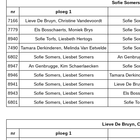
Sofie Somers
nr
ploeg 1
7166
Lieve De Bruyn, Christine Vandevoordt
Sofie So
7779
Els Bosschaerts, Moniek Brys
Sofie So
8940
Sofie Torfs, Liesbeth Hertogs
Sofie So
7490
Tamara Derkinderen, Melinda Van Eetvelde
Sofie So
6802
Sofie Somers, Liesbet Somers
An Genbrug
8947
An Genbrugge, Kim Schaerlaecken
Sofie So
8946
Sofie Somers, Liesbet Somers
Tamara Derkind
8941
Sofie Somers, Liesbet Somers
Lieve De Bru
8943
Sofie Somers, Liesbet Somers
Els Boss
6801
Sofie Somers, Liesbet Somers
Sofie To
Lieve De Bruyn, 
nr
ploeg 1