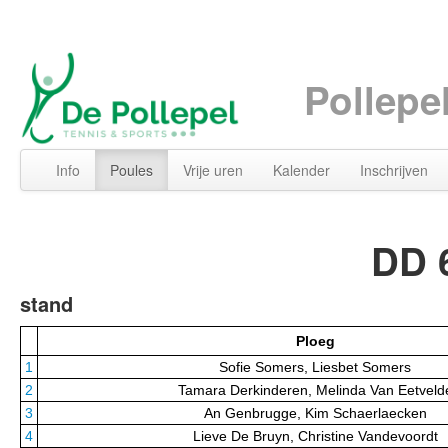
Pollepe
Info
Poules
Vrije uren
Kalender
Inschrijven
DD 6
stand
Ploeg
1
Sofie Somers, Liesbet Somers
2
Tamara Derkinderen, Melinda Van Eetveld
3
An Genbrugge, Kim Schaerlaecken
4
Lieve De Bruyn, Christine Vandevoordt