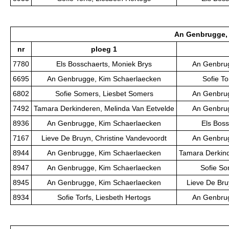
An Genbrugge, 
nr
ploeg 1
7780
Els Bosschaerts, Moniek Brys
An Genbrug
6695
An Genbrugge, Kim Schaerlaecken
Sofie To
6802
Sofie Somers, Liesbet Somers
An Genbrug
7492
Tamara Derkinderen, Melinda Van Eetvelde
An Genbrug
8936
An Genbrugge, Kim Schaerlaecken
Els Boss
7167
Lieve De Bruyn, Christine Vandevoordt
An Genbrug
8944
An Genbrugge, Kim Schaerlaecken
Tamara Derkind
8947
An Genbrugge, Kim Schaerlaecken
Sofie So
8945
An Genbrugge, Kim Schaerlaecken
Lieve De Bru
8934
Sofie Torfs, Liesbeth Hertogs
An Genbrug