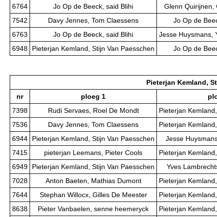
6764
Jo Op de Beeck, said Blihi
Glenn Quirijnen,
7542
Davy Jennes, Tom Claessens
Jo Op de Beeck
6763
Jo Op de Beeck, said Blihi
Jesse Huysmans, 
6948
Pieterjan Kemland, Stijn Van Paesschen
Jo Op de Beeck
Pieterjan Kemland, S
nr
ploeg 1
pl
7398
Rudi Servaes, Roel De Mondt
Pieterjan Kemland,
7536
Davy Jennes, Tom Claessens
Pieterjan Kemland,
6944
Pieterjan Kemland, Stijn Van Paesschen
Jesse Huysmans
7415
pieterjan Leemans, Pieter Cools
Pieterjan Kemland,
6949
Pieterjan Kemland, Stijn Van Paesschen
Yves Lambrechts
7028
Anton Baeten, Mathias Dumont
Pieterjan Kemland,
7644
Stephan Willocx, Gilles De Meester
Pieterjan Kemland,
8638
Pieter Vanbaelen, senne heemeryck
Pieterjan Kemland,