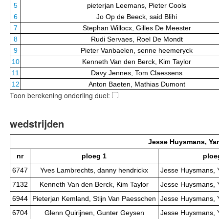
5
pieterjan Leemans, Pieter Cools
6
Jo Op de Beeck, said Blihi
7
Stephan Willocx, Gilles De Meester
8
Rudi Servaes, Roel De Mondt
9
Pieter Vanbaelen, senne heemeryck
10
Kenneth Van den Berck, Kim Taylor
11
Davy Jennes, Tom Claessens
12
Anton Baeten, Mathias Dumont
Toon berekening onderling duel:
wedstrijden
Jesse Huysmans, Ya
nr
ploeg 1
ploe
6747
Yves Lambrechts, danny hendrickx
Jesse Huysmans, 
7132
Kenneth Van den Berck, Kim Taylor
Jesse Huysmans, 
6944
Pieterjan Kemland, Stijn Van Paesschen
Jesse Huysmans, 
6704
Glenn Quirijnen, Gunter Geysen
Jesse Huysmans, 