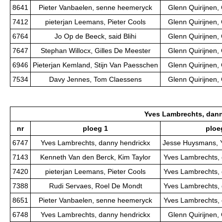
8641
Pieter Vanbaelen, senne heemeryck
Glenn Quirijnen,
7412
pieterjan Leemans, Pieter Cools
Glenn Quirijnen,
6764
Jo Op de Beeck, said Blihi
Glenn Quirijnen,
7647
Stephan Willocx, Gilles De Meester
Glenn Quirijnen,
6946
Pieterjan Kemland, Stijn Van Paesschen
Glenn Quirijnen,
7534
Davy Jennes, Tom Claessens
Glenn Quirijnen,
Yves Lambrechts, dan
nr
ploeg 1
ploe
6747
Yves Lambrechts, danny hendrickx
Jesse Huysmans, 
7143
Kenneth Van den Berck, Kim Taylor
Yves Lambrechts, 
7420
pieterjan Leemans, Pieter Cools
Yves Lambrechts, 
7388
Rudi Servaes, Roel De Mondt
Yves Lambrechts, 
8651
Pieter Vanbaelen, senne heemeryck
Yves Lambrechts, 
6748
Yves Lambrechts, danny hendrickx
Glenn Quirijnen,