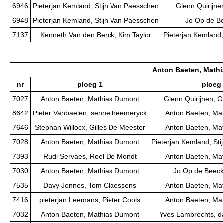
6946
Pieterjan Kemland, Stijn Van Paesschen
Glenn Quirijne
6948
Pieterjan Kemland, Stijn Van Paesschen
Jo Op de Be
7137
Kenneth Van den Berck, Kim Taylor
Pieterjan Kemland,
Anton Baeten, Math
nr
ploeg 1
ploeg
7027
Anton Baeten, Mathias Dumont
Glenn Quirijnen, 
8642
Pieter Vanbaelen, senne heemeryck
Anton Baeten, Ma
7646
Stephan Willocx, Gilles De Meester
Anton Baeten, Ma
7028
Anton Baeten, Mathias Dumont
Pieterjan Kemland, St
7393
Rudi Servaes, Roel De Mondt
Anton Baeten, Ma
7030
Anton Baeten, Mathias Dumont
Jo Op de Beeck,
7535
Davy Jennes, Tom Claessens
Anton Baeten, Ma
7416
pieterjan Leemans, Pieter Cools
Anton Baeten, Ma
7032
Anton Baeten, Mathias Dumont
Yves Lambrechts, d