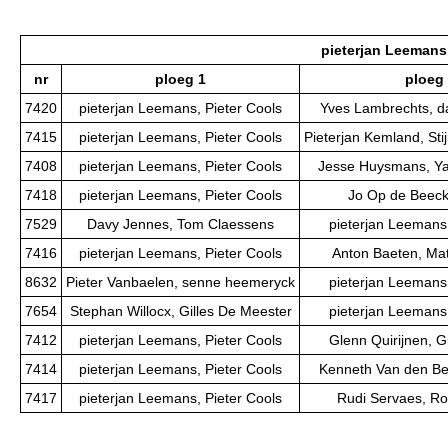
pieterjan Leemans,
nr
ploeg 1
ploeg
7420
pieterjan Leemans, Pieter Cools
Yves Lambrechts, d
7415
pieterjan Leemans, Pieter Cools
Pieterjan Kemland, St
7408
pieterjan Leemans, Pieter Cools
Jesse Huysmans, Y
7418
pieterjan Leemans, Pieter Cools
Jo Op de Beeck,
7529
Davy Jennes, Tom Claessens
pieterjan Leemans,
7416
pieterjan Leemans, Pieter Cools
Anton Baeten, Ma
8632
Pieter Vanbaelen, senne heemeryck
pieterjan Leemans,
7654
Stephan Willocx, Gilles De Meester
pieterjan Leemans,
7412
pieterjan Leemans, Pieter Cools
Glenn Quirijnen, 
7414
pieterjan Leemans, Pieter Cools
Kenneth Van den Ber
7417
pieterjan Leemans, Pieter Cools
Rudi Servaes, Ro