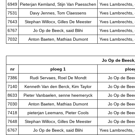
6949
Pieterjan Kemland, Stijn Van Paesschen
Yves Lambrechts, 
7531
Davy Jennes, Tom Claessens
Yves Lambrechts, 
7643
Stephan Willocx, Gilles De Meester
Yves Lambrechts, 
6767
Jo Op de Beeck, said Blihi
Yves Lambrechts, 
7032
Anton Baeten, Mathias Dumont
Yves Lambrechts, 
Jo Op de Beeck,
nr
ploeg 1
ploe
7386
Rudi Servaes, Roel De Mondt
Jo Op de Beeck
7140
Kenneth Van den Berck, Kim Taylor
Jo Op de Beeck
8633
Pieter Vanbaelen, senne heemeryck
Jo Op de Beeck
7030
Anton Baeten, Mathias Dumont
Jo Op de Beeck
7418
pieterjan Leemans, Pieter Cools
Jo Op de Beeck
7648
Stephan Willocx, Gilles De Meester
Jo Op de Beeck
6767
Jo Op de Beeck, said Blihi
Yves Lambrechts, 