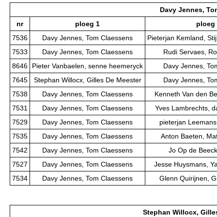
Davy Jennes, To
nr
ploeg 1
ploeg
7536
Davy Jennes, Tom Claessens
Pieterjan Kemland, St
7533
Davy Jennes, Tom Claessens
Rudi Servaes, Ro
8646
Pieter Vanbaelen, senne heemeryck
Davy Jennes, To
7645
Stephan Willocx, Gilles De Meester
Davy Jennes, To
7538
Davy Jennes, Tom Claessens
Kenneth Van den Ber
7531
Davy Jennes, Tom Claessens
Yves Lambrechts, d
7529
Davy Jennes, Tom Claessens
pieterjan Leemans,
7535
Davy Jennes, Tom Claessens
Anton Baeten, Ma
7542
Davy Jennes, Tom Claessens
Jo Op de Beeck,
7527
Davy Jennes, Tom Claessens
Jesse Huysmans, Y
7534
Davy Jennes, Tom Claessens
Glenn Quirijnen, 
Stephan Willocx, Gill