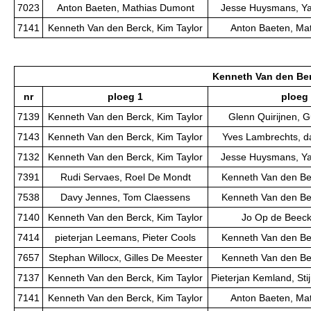
7023
Anton Baeten, Mathias Dumont
Jesse Huysmans, Y
7141
Kenneth Van den Berck, Kim Taylor
Anton Baeten, Ma
Kenneth Van den Ber
nr
ploeg 1
ploeg
7139
Kenneth Van den Berck, Kim Taylor
Glenn Quirijnen, 
7143
Kenneth Van den Berck, Kim Taylor
Yves Lambrechts, d
7132
Kenneth Van den Berck, Kim Taylor
Jesse Huysmans, Y
7391
Rudi Servaes, Roel De Mondt
Kenneth Van den Ber
7538
Davy Jennes, Tom Claessens
Kenneth Van den Ber
7140
Kenneth Van den Berck, Kim Taylor
Jo Op de Beeck,
7414
pieterjan Leemans, Pieter Cools
Kenneth Van den Ber
7657
Stephan Willocx, Gilles De Meester
Kenneth Van den Ber
7137
Kenneth Van den Berck, Kim Taylor
Pieterjan Kemland, St
7141
Kenneth Van den Berck, Kim Taylor
Anton Baeten, Ma