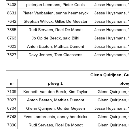
7408
pieterjan Leemans, Pieter Cools
Jesse Huysmans, 
8631
Pieter Vanbaelen, senne heemeryck
Jesse Huysmans, 
7642
Stephan Willocx, Gilles De Meester
Jesse Huysmans, 
7385
Rudi Servaes, Roel De Mondt
Jesse Huysmans, 
6763
Jo Op de Beeck, said Blihi
Jesse Huysmans, 
7023
Anton Baeten, Mathias Dumont
Jesse Huysmans, 
7527
Davy Jennes, Tom Claessens
Jesse Huysmans, 
Glenn Quirijnen, G
nr
ploeg 1
ploe
7139
Kenneth Van den Berck, Kim Taylor
Glenn Quirijnen,
7027
Anton Baeten, Mathias Dumont
Glenn Quirijnen,
6704
Glenn Quirijnen, Gunter Geysen
Jesse Huysmans, 
6748
Yves Lambrechts, danny hendrickx
Glenn Quirijnen,
7396
Rudi Servaes, Roel De Mondt
Glenn Quirijnen,