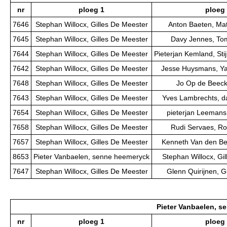
nr
ploeg 1
ploeg
7646
Stephan Willocx, Gilles De Meester
Anton Baeten, Ma
7645
Stephan Willocx, Gilles De Meester
Davy Jennes, To
7644
Stephan Willocx, Gilles De Meester
Pieterjan Kemland, St
7642
Stephan Willocx, Gilles De Meester
Jesse Huysmans, Y
7648
Stephan Willocx, Gilles De Meester
Jo Op de Beeck,
7643
Stephan Willocx, Gilles De Meester
Yves Lambrechts, d
7654
Stephan Willocx, Gilles De Meester
pieterjan Leemans,
7658
Stephan Willocx, Gilles De Meester
Rudi Servaes, Ro
7657
Stephan Willocx, Gilles De Meester
Kenneth Van den Ber
8653
Pieter Vanbaelen, senne heemeryck
Stephan Willocx, Gi
7647
Stephan Willocx, Gilles De Meester
Glenn Quirijnen, 
Pieter Vanbaelen, s
nr
ploeg 1
ploeg