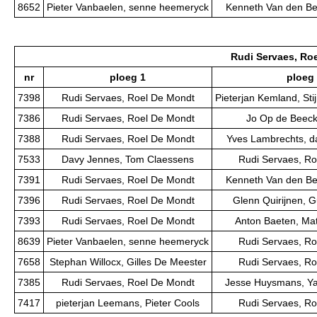
8652
Pieter Vanbaelen, senne heemeryck
Kenneth Van den Ber
Rudi Servaes, Ro
nr
ploeg 1
ploeg
7398
Rudi Servaes, Roel De Mondt
Pieterjan Kemland, St
7386
Rudi Servaes, Roel De Mondt
Jo Op de Beeck,
7388
Rudi Servaes, Roel De Mondt
Yves Lambrechts, d
7533
Davy Jennes, Tom Claessens
Rudi Servaes, Ro
7391
Rudi Servaes, Roel De Mondt
Kenneth Van den Ber
7396
Rudi Servaes, Roel De Mondt
Glenn Quirijnen, 
7393
Rudi Servaes, Roel De Mondt
Anton Baeten, Ma
8639
Pieter Vanbaelen, senne heemeryck
Rudi Servaes, Ro
7658
Stephan Willocx, Gilles De Meester
Rudi Servaes, Ro
7385
Rudi Servaes, Roel De Mondt
Jesse Huysmans, Y
7417
pieterjan Leemans, Pieter Cools
Rudi Servaes, Ro