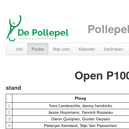
Pollepe
Info
Poules
Vrije uren
Kalender
Inschrijven
Open P100
stand
Ploeg
1
Yves Lambrechts, danny hendrickx
2
Jesse Huysmans, Yannick Rosseau
3
Glenn Quirijnen, Gunter Geysen
4
Pieterjan Kemland, Stijn Van Paesschen