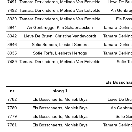
7491
Tamara Derkinderen, Melinda Van Eetvelde
Lieve De Bru
7492
Tamara Derkinderen, Melinda Van Eetvelde
An Genbrug
8939
Tamara Derkinderen, Melinda Van Eetvelde
Els Boss
8944
An Genbrugge, Kim Schaerlaecken
Tamara Derkind
8942
Lieve De Bruyn, Christine Vandevoordt
Tamara Derkind
8946
Sofie Somers, Liesbet Somers
Tamara Derkind
8935
Sofie Torfs, Liesbeth Hertogs
Tamara Derkind
7489
Tamara Derkinderen, Melinda Van Eetvelde
Sofie To
Els Bosschae
nr
ploeg 1
7782
Els Bosschaerts, Moniek Brys
Lieve De Bru
7780
Els Bosschaerts, Moniek Brys
An Genbrug
7779
Els Bosschaerts, Moniek Brys
Sofie So
7781
Els Bosschaerts, Moniek Brys
Tamara Derkind