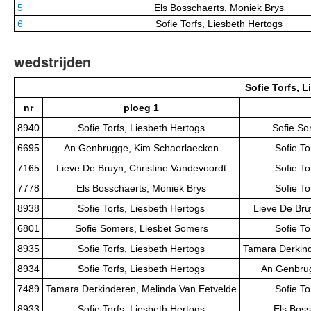
5
Els Bosschaerts, Moniek Brys
6
Sofie Torfs, Liesbeth Hertogs
wedstrijden
Sofie Torfs, 
nr
ploeg 1
8940
Sofie Torfs, Liesbeth Hertogs
Sofie So
6695
An Genbrugge, Kim Schaerlaecken
Sofie To
7165
Lieve De Bruyn, Christine Vandevoordt
Sofie To
7778
Els Bosschaerts, Moniek Brys
Sofie To
8938
Sofie Torfs, Liesbeth Hertogs
Lieve De Bru
6801
Sofie Somers, Liesbet Somers
Sofie To
8935
Sofie Torfs, Liesbeth Hertogs
Tamara Derkind
8934
Sofie Torfs, Liesbeth Hertogs
An Genbrug
7489
Tamara Derkinderen, Melinda Van Eetvelde
Sofie To
8933
Sofie Torfs, Liesbeth Hertogs
Els Boss