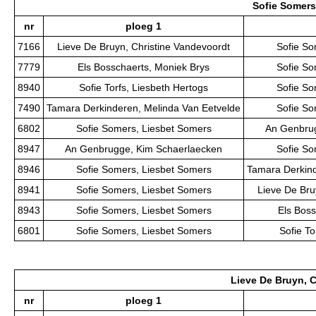
Sofie Somers
nr
ploeg 1
7166
Lieve De Bruyn, Christine Vandevoordt
Sofie So
7779
Els Bosschaerts, Moniek Brys
Sofie So
8940
Sofie Torfs, Liesbeth Hertogs
Sofie So
7490
Tamara Derkinderen, Melinda Van Eetvelde
Sofie So
6802
Sofie Somers, Liesbet Somers
An Genbrug
8947
An Genbrugge, Kim Schaerlaecken
Sofie So
8946
Sofie Somers, Liesbet Somers
Tamara Derkind
8941
Sofie Somers, Liesbet Somers
Lieve De Bru
8943
Sofie Somers, Liesbet Somers
Els Boss
6801
Sofie Somers, Liesbet Somers
Sofie To
Lieve De Bruyn, 
nr
ploeg 1