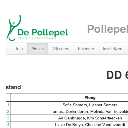
Pollepe
Info
Poules
Vrije uren
Kalender
Inschrijven
DD 6
stand
Ploeg
1
Sofie Somers, Liesbet Somers
2
Tamara Derkinderen, Melinda Van Eetveld
3
An Genbrugge, Kim Schaerlaecken
4
Lieve De Bruyn, Christine Vandevoordt