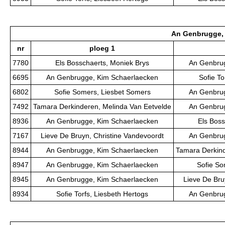
An Genbrugge, 
nr
ploeg 1
7780
Els Bosschaerts, Moniek Brys
An Genbrug
6695
An Genbrugge, Kim Schaerlaecken
Sofie To
6802
Sofie Somers, Liesbet Somers
An Genbrug
7492
Tamara Derkinderen, Melinda Van Eetvelde
An Genbrug
8936
An Genbrugge, Kim Schaerlaecken
Els Boss
7167
Lieve De Bruyn, Christine Vandevoordt
An Genbrug
8944
An Genbrugge, Kim Schaerlaecken
Tamara Derkind
8947
An Genbrugge, Kim Schaerlaecken
Sofie So
8945
An Genbrugge, Kim Schaerlaecken
Lieve De Bru
8934
Sofie Torfs, Liesbeth Hertogs
An Genbrug