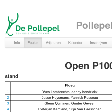
Pollepe
Info
Poules
Vrije uren
Kalender
Inschrijven
Open P100
stand
Ploeg
1
Yves Lambrechts, danny hendrickx
2
Jesse Huysmans, Yannick Rosseau
3
Glenn Quirijnen, Gunter Geysen
4
Pieterjan Kemland, Stijn Van Paesschen