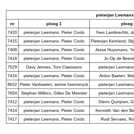
pieterjan Leemans,
nr
ploeg 1
ploeg
7420
pieterjan Leemans, Pieter Cools
Yves Lambrechts, d
7415
pieterjan Leemans, Pieter Cools
Pieterjan Kemland, St
7408
pieterjan Leemans, Pieter Cools
Jesse Huysmans, Y
7418
pieterjan Leemans, Pieter Cools
Jo Op de Beeck,
7529
Davy Jennes, Tom Claessens
pieterjan Leemans,
7416
pieterjan Leemans, Pieter Cools
Anton Baeten, Ma
8632
Pieter Vanbaelen, senne heemeryck
pieterjan Leemans,
7654
Stephan Willocx, Gilles De Meester
pieterjan Leemans,
7412
pieterjan Leemans, Pieter Cools
Glenn Quirijnen, 
7414
pieterjan Leemans, Pieter Cools
Kenneth Van den Ber
7417
pieterjan Leemans, Pieter Cools
Rudi Servaes, Ro