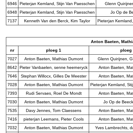
6946
Pieterjan Kemland, Stijn Van Paesschen
Glenn Quirijne
6948
Pieterjan Kemland, Stijn Van Paesschen
Jo Op de Be
7137
Kenneth Van den Berck, Kim Taylor
Pieterjan Kemland,
Anton Baeten, Math
nr
ploeg 1
ploeg
7027
Anton Baeten, Mathias Dumont
Glenn Quirijnen, 
8642
Pieter Vanbaelen, senne heemeryck
Anton Baeten, Ma
7646
Stephan Willocx, Gilles De Meester
Anton Baeten, Ma
7028
Anton Baeten, Mathias Dumont
Pieterjan Kemland, St
7393
Rudi Servaes, Roel De Mondt
Anton Baeten, Ma
7030
Anton Baeten, Mathias Dumont
Jo Op de Beeck,
7535
Davy Jennes, Tom Claessens
Anton Baeten, Ma
7416
pieterjan Leemans, Pieter Cools
Anton Baeten, Ma
7032
Anton Baeten, Mathias Dumont
Yves Lambrechts, d