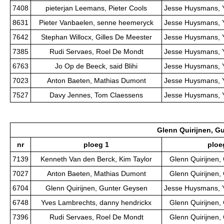
7408
pieterjan Leemans, Pieter Cools
Jesse Huysmans, 
8631
Pieter Vanbaelen, senne heemeryck
Jesse Huysmans, 
7642
Stephan Willocx, Gilles De Meester
Jesse Huysmans, 
7385
Rudi Servaes, Roel De Mondt
Jesse Huysmans, 
6763
Jo Op de Beeck, said Blihi
Jesse Huysmans, 
7023
Anton Baeten, Mathias Dumont
Jesse Huysmans, 
7527
Davy Jennes, Tom Claessens
Jesse Huysmans, 
Glenn Quirijnen, G
nr
ploeg 1
ploe
7139
Kenneth Van den Berck, Kim Taylor
Glenn Quirijnen,
7027
Anton Baeten, Mathias Dumont
Glenn Quirijnen,
6704
Glenn Quirijnen, Gunter Geysen
Jesse Huysmans, 
6748
Yves Lambrechts, danny hendrickx
Glenn Quirijnen,
7396
Rudi Servaes, Roel De Mondt
Glenn Quirijnen,