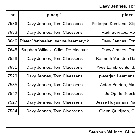
Davy Jennes, To
nr
ploeg 1
ploeg
7536
Davy Jennes, Tom Claessens
Pieterjan Kemland, St
7533
Davy Jennes, Tom Claessens
Rudi Servaes, Ro
8646
Pieter Vanbaelen, senne heemeryck
Davy Jennes, To
7645
Stephan Willocx, Gilles De Meester
Davy Jennes, To
7538
Davy Jennes, Tom Claessens
Kenneth Van den Ber
7531
Davy Jennes, Tom Claessens
Yves Lambrechts, d
7529
Davy Jennes, Tom Claessens
pieterjan Leemans,
7535
Davy Jennes, Tom Claessens
Anton Baeten, Ma
7542
Davy Jennes, Tom Claessens
Jo Op de Beeck,
7527
Davy Jennes, Tom Claessens
Jesse Huysmans, Y
7534
Davy Jennes, Tom Claessens
Glenn Quirijnen, 
Stephan Willocx, Gill