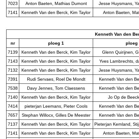
7023
Anton Baeten, Mathias Dumont
Jesse Huysmans, Y
7141
Kenneth Van den Berck, Kim Taylor
Anton Baeten, Ma
Kenneth Van den Ber
nr
ploeg 1
ploeg
7139
Kenneth Van den Berck, Kim Taylor
Glenn Quirijnen, 
7143
Kenneth Van den Berck, Kim Taylor
Yves Lambrechts, d
7132
Kenneth Van den Berck, Kim Taylor
Jesse Huysmans, Y
7391
Rudi Servaes, Roel De Mondt
Kenneth Van den Ber
7538
Davy Jennes, Tom Claessens
Kenneth Van den Ber
7140
Kenneth Van den Berck, Kim Taylor
Jo Op de Beeck,
7414
pieterjan Leemans, Pieter Cools
Kenneth Van den Ber
7657
Stephan Willocx, Gilles De Meester
Kenneth Van den Ber
7137
Kenneth Van den Berck, Kim Taylor
Pieterjan Kemland, St
7141
Kenneth Van den Berck, Kim Taylor
Anton Baeten, Ma