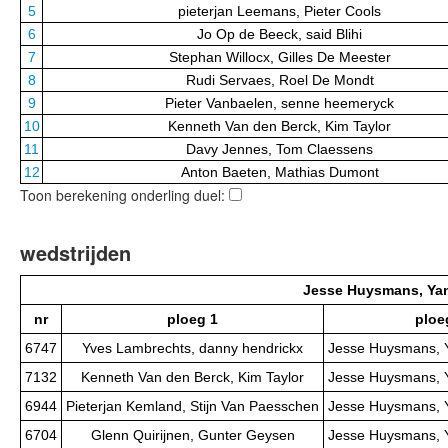
5
pieterjan Leemans, Pieter Cools
6
Jo Op de Beeck, said Blihi
7
Stephan Willocx, Gilles De Meester
8
Rudi Servaes, Roel De Mondt
9
Pieter Vanbaelen, senne heemeryck
10
Kenneth Van den Berck, Kim Taylor
11
Davy Jennes, Tom Claessens
12
Anton Baeten, Mathias Dumont
Toon berekening onderling duel:
wedstrijden
Jesse Huysmans, Ya
nr
ploeg 1
ploe
6747
Yves Lambrechts, danny hendrickx
Jesse Huysmans, 
7132
Kenneth Van den Berck, Kim Taylor
Jesse Huysmans, 
6944
Pieterjan Kemland, Stijn Van Paesschen
Jesse Huysmans, 
6704
Glenn Quirijnen, Gunter Geysen
Jesse Huysmans, 