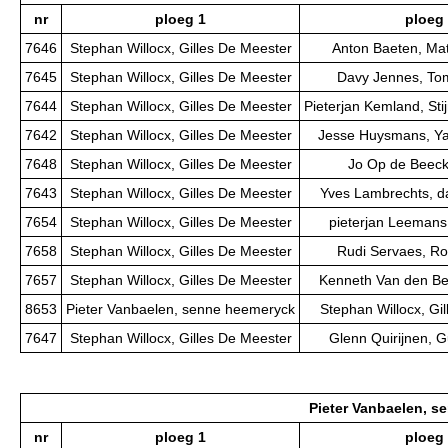
nr
ploeg 1
ploeg
7646
Stephan Willocx, Gilles De Meester
Anton Baeten, Ma
7645
Stephan Willocx, Gilles De Meester
Davy Jennes, To
7644
Stephan Willocx, Gilles De Meester
Pieterjan Kemland, St
7642
Stephan Willocx, Gilles De Meester
Jesse Huysmans, Y
7648
Stephan Willocx, Gilles De Meester
Jo Op de Beeck,
7643
Stephan Willocx, Gilles De Meester
Yves Lambrechts, d
7654
Stephan Willocx, Gilles De Meester
pieterjan Leemans,
7658
Stephan Willocx, Gilles De Meester
Rudi Servaes, Ro
7657
Stephan Willocx, Gilles De Meester
Kenneth Van den Ber
8653
Pieter Vanbaelen, senne heemeryck
Stephan Willocx, Gi
7647
Stephan Willocx, Gilles De Meester
Glenn Quirijnen, 
Pieter Vanbaelen, s
nr
ploeg 1
ploeg