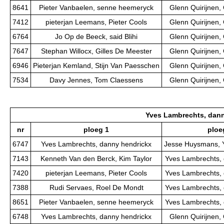
8641
Pieter Vanbaelen, senne heemeryck
Glenn Quirijnen,
7412
pieterjan Leemans, Pieter Cools
Glenn Quirijnen,
6764
Jo Op de Beeck, said Blihi
Glenn Quirijnen,
7647
Stephan Willocx, Gilles De Meester
Glenn Quirijnen,
6946
Pieterjan Kemland, Stijn Van Paesschen
Glenn Quirijnen,
7534
Davy Jennes, Tom Claessens
Glenn Quirijnen,
Yves Lambrechts, dan
nr
ploeg 1
ploe
6747
Yves Lambrechts, danny hendrickx
Jesse Huysmans, 
7143
Kenneth Van den Berck, Kim Taylor
Yves Lambrechts, 
7420
pieterjan Leemans, Pieter Cools
Yves Lambrechts, 
7388
Rudi Servaes, Roel De Mondt
Yves Lambrechts, 
8651
Pieter Vanbaelen, senne heemeryck
Yves Lambrechts, 
6748
Yves Lambrechts, danny hendrickx
Glenn Quirijnen,