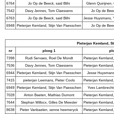
6764
Jo Op de Beeck, said Blihi
Glenn Quirijnen,
7542
Davy Jennes, Tom Claessens
Jo Op de Beeck
6763
Jo Op de Beeck, said Blihi
Jesse Huysmans, 
6948
Pieterjan Kemland, Stijn Van Paesschen
Jo Op de Beeck
Pieterjan Kemland, S
nr
ploeg 1
pl
7398
Rudi Servaes, Roel De Mondt
Pieterjan Kemland,
7536
Davy Jennes, Tom Claessens
Pieterjan Kemland,
6944
Pieterjan Kemland, Stijn Van Paesschen
Jesse Huysmans
7415
pieterjan Leemans, Pieter Cools
Pieterjan Kemland,
6949
Pieterjan Kemland, Stijn Van Paesschen
Yves Lambrechts
7028
Anton Baeten, Mathias Dumont
Pieterjan Kemland,
7644
Stephan Willocx, Gilles De Meester
Pieterjan Kemland,
8638
Pieter Vanbaelen, senne heemeryck
Pieterjan Kemland,