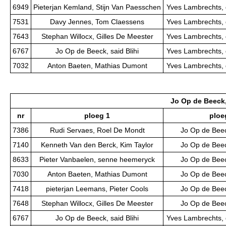
6949
Pieterjan Kemland, Stijn Van Paesschen
Yves Lambrechts, 
7531
Davy Jennes, Tom Claessens
Yves Lambrechts, 
7643
Stephan Willocx, Gilles De Meester
Yves Lambrechts, 
6767
Jo Op de Beeck, said Blihi
Yves Lambrechts, 
7032
Anton Baeten, Mathias Dumont
Yves Lambrechts, 
Jo Op de Beeck,
nr
ploeg 1
ploe
7386
Rudi Servaes, Roel De Mondt
Jo Op de Beeck
7140
Kenneth Van den Berck, Kim Taylor
Jo Op de Beeck
8633
Pieter Vanbaelen, senne heemeryck
Jo Op de Beeck
7030
Anton Baeten, Mathias Dumont
Jo Op de Beeck
7418
pieterjan Leemans, Pieter Cools
Jo Op de Beeck
7648
Stephan Willocx, Gilles De Meester
Jo Op de Beeck
6767
Jo Op de Beeck, said Blihi
Yves Lambrechts, 