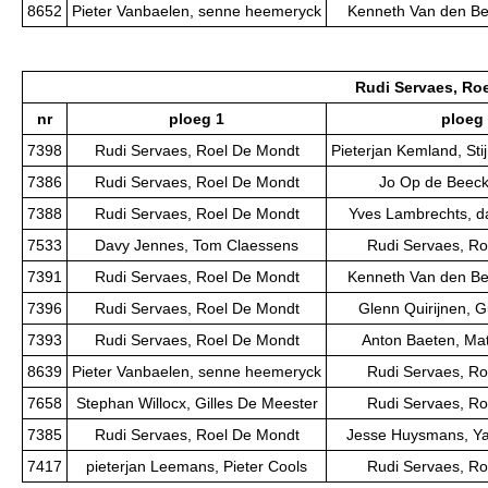
8652
Pieter Vanbaelen, senne heemeryck
Kenneth Van den Ber
Rudi Servaes, Ro
nr
ploeg 1
ploeg
7398
Rudi Servaes, Roel De Mondt
Pieterjan Kemland, St
7386
Rudi Servaes, Roel De Mondt
Jo Op de Beeck,
7388
Rudi Servaes, Roel De Mondt
Yves Lambrechts, d
7533
Davy Jennes, Tom Claessens
Rudi Servaes, Ro
7391
Rudi Servaes, Roel De Mondt
Kenneth Van den Ber
7396
Rudi Servaes, Roel De Mondt
Glenn Quirijnen, 
7393
Rudi Servaes, Roel De Mondt
Anton Baeten, Ma
8639
Pieter Vanbaelen, senne heemeryck
Rudi Servaes, Ro
7658
Stephan Willocx, Gilles De Meester
Rudi Servaes, Ro
7385
Rudi Servaes, Roel De Mondt
Jesse Huysmans, Y
7417
pieterjan Leemans, Pieter Cools
Rudi Servaes, Ro