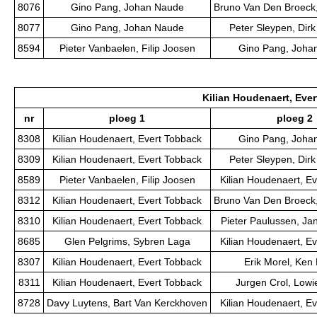
8076
Gino Pang, Johan Naude
Bruno Van Den Broeck,
8077
Gino Pang, Johan Naude
Peter Sleypen, Dirk
8594
Pieter Vanbaelen, Filip Joosen
Gino Pang, Joha
Kilian Houdenaert, Eve
nr
ploeg 1
ploeg 2
8308
Kilian Houdenaert, Evert Tobback
Gino Pang, Joha
8309
Kilian Houdenaert, Evert Tobback
Peter Sleypen, Dirk
8589
Pieter Vanbaelen, Filip Joosen
Kilian Houdenaert, E
8312
Kilian Houdenaert, Evert Tobback
Bruno Van Den Broeck,
8310
Kilian Houdenaert, Evert Tobback
Pieter Paulussen, J
8685
Glen Pelgrims, Sybren Laga
Kilian Houdenaert, E
8307
Kilian Houdenaert, Evert Tobback
Erik Morel, Ken
8311
Kilian Houdenaert, Evert Tobback
Jurgen Crol, Lowi
8728
Davy Luytens, Bart Van Kerckhoven
Kilian Houdenaert, E