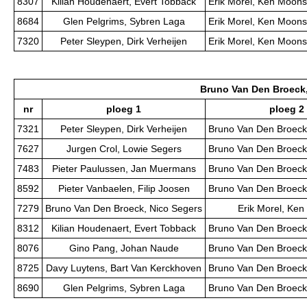
8307
Kilian Houdenaert, Evert Tobback
Erik Morel, Ken Moons
8684
Glen Pelgrims, Sybren Laga
Erik Morel, Ken Moons
7320
Peter Sleypen, Dirk Verheijen
Erik Morel, Ken Moons
Bruno Van Den Broeck,
nr
ploeg 1
ploeg 2
7321
Peter Sleypen, Dirk Verheijen
Bruno Van Den Broeck
7627
Jurgen Crol, Lowie Segers
Bruno Van Den Broeck
7483
Pieter Paulussen, Jan Muermans
Bruno Van Den Broeck
8592
Pieter Vanbaelen, Filip Joosen
Bruno Van Den Broeck
7279
Bruno Van Den Broeck, Nico Segers
Erik Morel, Ke
8312
Kilian Houdenaert, Evert Tobback
Bruno Van Den Broeck
8076
Gino Pang, Johan Naude
Bruno Van Den Broeck
8725
Davy Luytens, Bart Van Kerckhoven
Bruno Van Den Broeck
8690
Glen Pelgrims, Sybren Laga
Bruno Van Den Broeck