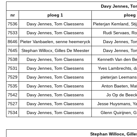
Davy Jennes, To
nr
ploeg 1
ploeg
7536
Davy Jennes, Tom Claessens
Pieterjan Kemland, St
7533
Davy Jennes, Tom Claessens
Rudi Servaes, Ro
8646
Pieter Vanbaelen, senne heemeryck
Davy Jennes, To
7645
Stephan Willocx, Gilles De Meester
Davy Jennes, To
7538
Davy Jennes, Tom Claessens
Kenneth Van den Ber
7531
Davy Jennes, Tom Claessens
Yves Lambrechts, d
7529
Davy Jennes, Tom Claessens
pieterjan Leemans,
7535
Davy Jennes, Tom Claessens
Anton Baeten, Ma
7542
Davy Jennes, Tom Claessens
Jo Op de Beeck,
7527
Davy Jennes, Tom Claessens
Jesse Huysmans, Y
7534
Davy Jennes, Tom Claessens
Glenn Quirijnen, 
Stephan Willocx, Gill