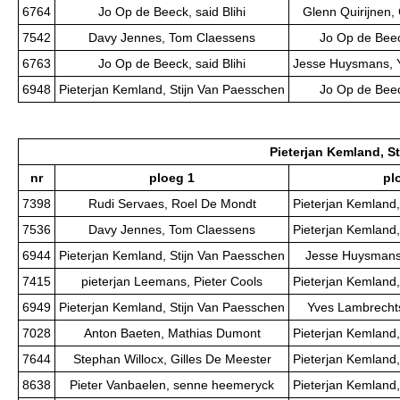
6764
Jo Op de Beeck, said Blihi
Glenn Quirijnen,
7542
Davy Jennes, Tom Claessens
Jo Op de Beeck
6763
Jo Op de Beeck, said Blihi
Jesse Huysmans, 
6948
Pieterjan Kemland, Stijn Van Paesschen
Jo Op de Beeck
Pieterjan Kemland, S
nr
ploeg 1
pl
7398
Rudi Servaes, Roel De Mondt
Pieterjan Kemland,
7536
Davy Jennes, Tom Claessens
Pieterjan Kemland,
6944
Pieterjan Kemland, Stijn Van Paesschen
Jesse Huysmans
7415
pieterjan Leemans, Pieter Cools
Pieterjan Kemland,
6949
Pieterjan Kemland, Stijn Van Paesschen
Yves Lambrechts
7028
Anton Baeten, Mathias Dumont
Pieterjan Kemland,
7644
Stephan Willocx, Gilles De Meester
Pieterjan Kemland,
8638
Pieter Vanbaelen, senne heemeryck
Pieterjan Kemland,