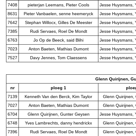
7408
pieterjan Leemans, Pieter Cools
Jesse Huysmans, 
8631
Pieter Vanbaelen, senne heemeryck
Jesse Huysmans, 
7642
Stephan Willocx, Gilles De Meester
Jesse Huysmans, 
7385
Rudi Servaes, Roel De Mondt
Jesse Huysmans, 
6763
Jo Op de Beeck, said Blihi
Jesse Huysmans, 
7023
Anton Baeten, Mathias Dumont
Jesse Huysmans, 
7527
Davy Jennes, Tom Claessens
Jesse Huysmans, 
Glenn Quirijnen, G
nr
ploeg 1
ploe
7139
Kenneth Van den Berck, Kim Taylor
Glenn Quirijnen,
7027
Anton Baeten, Mathias Dumont
Glenn Quirijnen,
6704
Glenn Quirijnen, Gunter Geysen
Jesse Huysmans, 
6748
Yves Lambrechts, danny hendrickx
Glenn Quirijnen,
7396
Rudi Servaes, Roel De Mondt
Glenn Quirijnen,