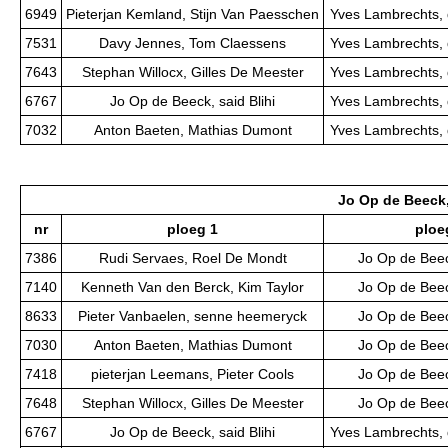
6949
Pieterjan Kemland, Stijn Van Paesschen
Yves Lambrechts, 
7531
Davy Jennes, Tom Claessens
Yves Lambrechts, 
7643
Stephan Willocx, Gilles De Meester
Yves Lambrechts, 
6767
Jo Op de Beeck, said Blihi
Yves Lambrechts, 
7032
Anton Baeten, Mathias Dumont
Yves Lambrechts, 
Jo Op de Beeck,
nr
ploeg 1
ploe
7386
Rudi Servaes, Roel De Mondt
Jo Op de Beeck
7140
Kenneth Van den Berck, Kim Taylor
Jo Op de Beeck
8633
Pieter Vanbaelen, senne heemeryck
Jo Op de Beeck
7030
Anton Baeten, Mathias Dumont
Jo Op de Beeck
7418
pieterjan Leemans, Pieter Cools
Jo Op de Beeck
7648
Stephan Willocx, Gilles De Meester
Jo Op de Beeck
6767
Jo Op de Beeck, said Blihi
Yves Lambrechts, 