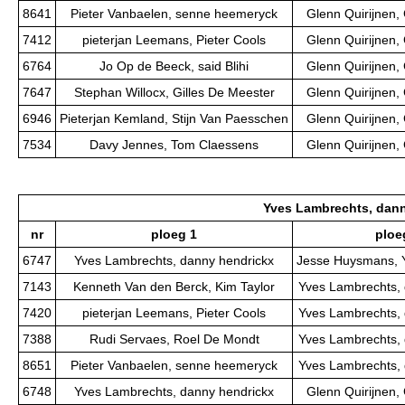
8641
Pieter Vanbaelen, senne heemeryck
Glenn Quirijnen,
7412
pieterjan Leemans, Pieter Cools
Glenn Quirijnen,
6764
Jo Op de Beeck, said Blihi
Glenn Quirijnen,
7647
Stephan Willocx, Gilles De Meester
Glenn Quirijnen,
6946
Pieterjan Kemland, Stijn Van Paesschen
Glenn Quirijnen,
7534
Davy Jennes, Tom Claessens
Glenn Quirijnen,
Yves Lambrechts, dan
nr
ploeg 1
ploe
6747
Yves Lambrechts, danny hendrickx
Jesse Huysmans, 
7143
Kenneth Van den Berck, Kim Taylor
Yves Lambrechts, 
7420
pieterjan Leemans, Pieter Cools
Yves Lambrechts, 
7388
Rudi Servaes, Roel De Mondt
Yves Lambrechts, 
8651
Pieter Vanbaelen, senne heemeryck
Yves Lambrechts, 
6748
Yves Lambrechts, danny hendrickx
Glenn Quirijnen,