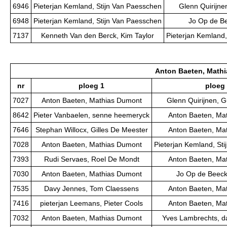
6946
Pieterjan Kemland, Stijn Van Paesschen
Glenn Quirijne
6948
Pieterjan Kemland, Stijn Van Paesschen
Jo Op de Be
7137
Kenneth Van den Berck, Kim Taylor
Pieterjan Kemland,
Anton Baeten, Math
nr
ploeg 1
ploeg
7027
Anton Baeten, Mathias Dumont
Glenn Quirijnen, 
8642
Pieter Vanbaelen, senne heemeryck
Anton Baeten, Ma
7646
Stephan Willocx, Gilles De Meester
Anton Baeten, Ma
7028
Anton Baeten, Mathias Dumont
Pieterjan Kemland, St
7393
Rudi Servaes, Roel De Mondt
Anton Baeten, Ma
7030
Anton Baeten, Mathias Dumont
Jo Op de Beeck,
7535
Davy Jennes, Tom Claessens
Anton Baeten, Ma
7416
pieterjan Leemans, Pieter Cools
Anton Baeten, Ma
7032
Anton Baeten, Mathias Dumont
Yves Lambrechts, d