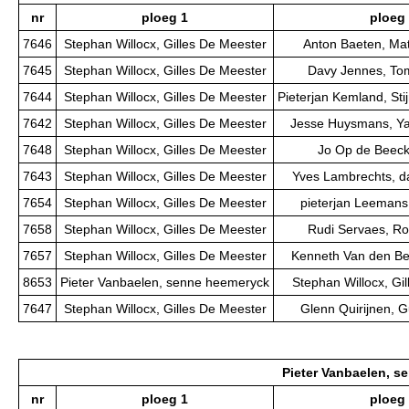
nr
ploeg 1
ploeg
7646
Stephan Willocx, Gilles De Meester
Anton Baeten, Ma
7645
Stephan Willocx, Gilles De Meester
Davy Jennes, To
7644
Stephan Willocx, Gilles De Meester
Pieterjan Kemland, St
7642
Stephan Willocx, Gilles De Meester
Jesse Huysmans, Y
7648
Stephan Willocx, Gilles De Meester
Jo Op de Beeck,
7643
Stephan Willocx, Gilles De Meester
Yves Lambrechts, d
7654
Stephan Willocx, Gilles De Meester
pieterjan Leemans,
7658
Stephan Willocx, Gilles De Meester
Rudi Servaes, Ro
7657
Stephan Willocx, Gilles De Meester
Kenneth Van den Ber
8653
Pieter Vanbaelen, senne heemeryck
Stephan Willocx, Gi
7647
Stephan Willocx, Gilles De Meester
Glenn Quirijnen, 
Pieter Vanbaelen, s
nr
ploeg 1
ploeg