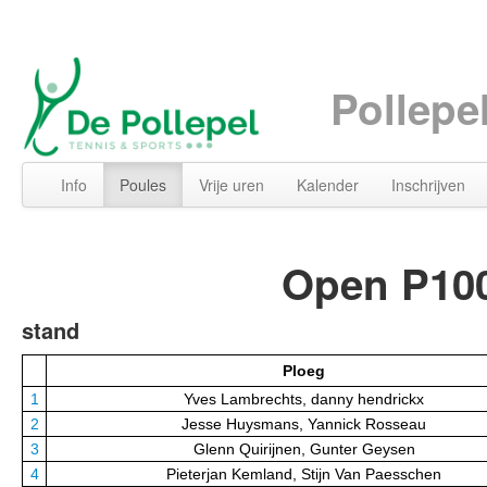
Pollepe
Info
Poules
Vrije uren
Kalender
Inschrijven
Open P100
stand
Ploeg
1
Yves Lambrechts, danny hendrickx
2
Jesse Huysmans, Yannick Rosseau
3
Glenn Quirijnen, Gunter Geysen
4
Pieterjan Kemland, Stijn Van Paesschen