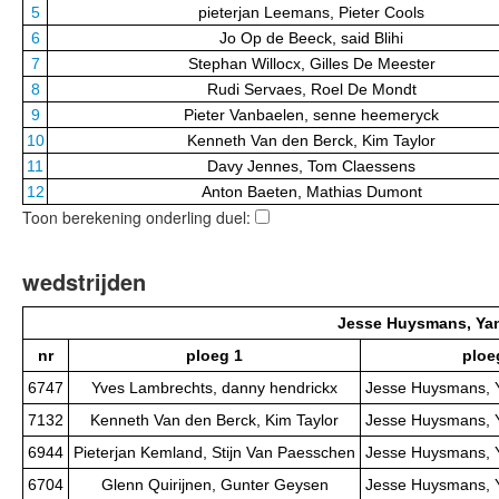
5
pieterjan Leemans, Pieter Cools
6
Jo Op de Beeck, said Blihi
7
Stephan Willocx, Gilles De Meester
8
Rudi Servaes, Roel De Mondt
9
Pieter Vanbaelen, senne heemeryck
10
Kenneth Van den Berck, Kim Taylor
11
Davy Jennes, Tom Claessens
12
Anton Baeten, Mathias Dumont
Toon berekening onderling duel:
wedstrijden
Jesse Huysmans, Ya
nr
ploeg 1
ploe
6747
Yves Lambrechts, danny hendrickx
Jesse Huysmans, 
7132
Kenneth Van den Berck, Kim Taylor
Jesse Huysmans, 
6944
Pieterjan Kemland, Stijn Van Paesschen
Jesse Huysmans, 
6704
Glenn Quirijnen, Gunter Geysen
Jesse Huysmans, 