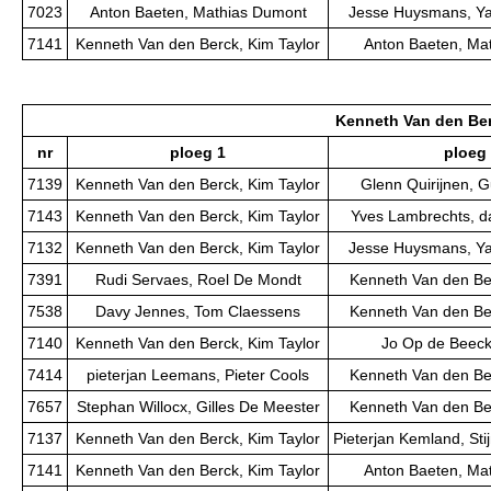
7023
Anton Baeten, Mathias Dumont
Jesse Huysmans, Y
7141
Kenneth Van den Berck, Kim Taylor
Anton Baeten, Ma
Kenneth Van den Ber
nr
ploeg 1
ploeg
7139
Kenneth Van den Berck, Kim Taylor
Glenn Quirijnen, 
7143
Kenneth Van den Berck, Kim Taylor
Yves Lambrechts, d
7132
Kenneth Van den Berck, Kim Taylor
Jesse Huysmans, Y
7391
Rudi Servaes, Roel De Mondt
Kenneth Van den Ber
7538
Davy Jennes, Tom Claessens
Kenneth Van den Ber
7140
Kenneth Van den Berck, Kim Taylor
Jo Op de Beeck,
7414
pieterjan Leemans, Pieter Cools
Kenneth Van den Ber
7657
Stephan Willocx, Gilles De Meester
Kenneth Van den Ber
7137
Kenneth Van den Berck, Kim Taylor
Pieterjan Kemland, St
7141
Kenneth Van den Berck, Kim Taylor
Anton Baeten, Ma