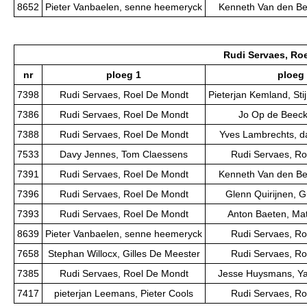
8652
Pieter Vanbaelen, senne heemeryck
Kenneth Van den Ber
Rudi Servaes, Ro
nr
ploeg 1
ploeg
7398
Rudi Servaes, Roel De Mondt
Pieterjan Kemland, St
7386
Rudi Servaes, Roel De Mondt
Jo Op de Beeck,
7388
Rudi Servaes, Roel De Mondt
Yves Lambrechts, d
7533
Davy Jennes, Tom Claessens
Rudi Servaes, Ro
7391
Rudi Servaes, Roel De Mondt
Kenneth Van den Ber
7396
Rudi Servaes, Roel De Mondt
Glenn Quirijnen, 
7393
Rudi Servaes, Roel De Mondt
Anton Baeten, Ma
8639
Pieter Vanbaelen, senne heemeryck
Rudi Servaes, Ro
7658
Stephan Willocx, Gilles De Meester
Rudi Servaes, Ro
7385
Rudi Servaes, Roel De Mondt
Jesse Huysmans, Y
7417
pieterjan Leemans, Pieter Cools
Rudi Servaes, Ro