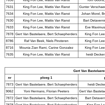
7636
King Fon Lee, Mattis Van Ranst
Tom Gooris,
7631
King Fon Lee, Mattis Van Ranst
Gunter Verschae
7634
King Fon Lee, Mattis Van Ranst
Johan Morel, B
7630
King Fon Lee, Mattis Van Ranst
Bart Detaverni
7633
King Fon Lee, Mattis Van Ranst
Eve Maximus,
7878
Gert Van Bastelaere, Bert Schaepherders
King Fon Lee
8786
Raf Van Beek, Niels Pinxteren
King Fon Lee
8716
Mounia Zian Rami, Carine Gonzalez
King Fon Lee
7635
King Fon Lee, Mattis Van Ranst
heidi Decker
Gert Van Bastelaere
nr
ploeg 1
7873
Gert Van Bastelaere, Bert Schaepherders
heidi Decke
9062
Yoni Hermans, Florian Peeters
Gert Van Bastela
7872
Gert Van Bastelaere, Bert Schaepherders
Bart Detavern
7878
Gert Van Bastelaere, Bert Schaepherders
King Fon Le