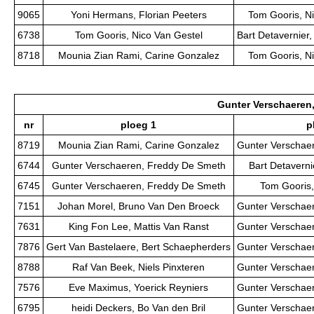
9065
Yoni Hermans, Florian Peeters
Tom Gooris, N
6738
Tom Gooris, Nico Van Gestel
Bart Detavernier
8718
Mounia Zian Rami, Carine Gonzalez
Tom Gooris, N
Gunter Verschaeren
nr
ploeg 1
p
8719
Mounia Zian Rami, Carine Gonzalez
Gunter Verschae
6744
Gunter Verschaeren, Freddy De Smeth
Bart Detaverni
6745
Gunter Verschaeren, Freddy De Smeth
Tom Gooris,
7151
Johan Morel, Bruno Van Den Broeck
Gunter Verschae
7631
King Fon Lee, Mattis Van Ranst
Gunter Verschae
7876
Gert Van Bastelaere, Bert Schaepherders
Gunter Verschae
8788
Raf Van Beek, Niels Pinxteren
Gunter Verschae
7576
Eve Maximus, Yoerick Reyniers
Gunter Verschae
6795
heidi Deckers, Bo Van den Bril
Gunter Verschae