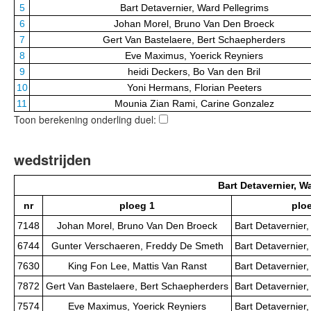
5
Bart Detavernier, Ward Pellegrims
6
Johan Morel, Bruno Van Den Broeck
7
Gert Van Bastelaere, Bert Schaepherders
8
Eve Maximus, Yoerick Reyniers
9
heidi Deckers, Bo Van den Bril
10
Yoni Hermans, Florian Peeters
11
Mounia Zian Rami, Carine Gonzalez
Toon berekening onderling duel:
wedstrijden
Bart Detavernier, W
nr
ploeg 1
plo
7148
Johan Morel, Bruno Van Den Broeck
Bart Detavernier
6744
Gunter Verschaeren, Freddy De Smeth
Bart Detavernier
7630
King Fon Lee, Mattis Van Ranst
Bart Detavernier
7872
Gert Van Bastelaere, Bert Schaepherders
Bart Detavernier
7574
Eve Maximus, Yoerick Reyniers
Bart Detavernier