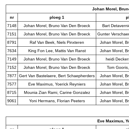
Johan Morel, Brun
nr
ploeg 1
p
7148
Johan Morel, Bruno Van Den Broeck
Bart Detaverni
7151
Johan Morel, Bruno Van Den Broeck
Gunter Verschae
8791
Raf Van Beek, Niels Pinxteren
Johan Morel, B
7634
King Fon Lee, Mattis Van Ranst
Johan Morel, B
7149
Johan Morel, Bruno Van Den Broeck
heidi Decker
7152
Johan Morel, Bruno Van Den Broeck
Tom Gooris,
7877
Gert Van Bastelaere, Bert Schaepherders
Johan Morel, B
7577
Eve Maximus, Yoerick Reyniers
Johan Morel, B
8715
Mounia Zian Rami, Carine Gonzalez
Johan Morel, B
9061
Yoni Hermans, Florian Peeters
Johan Morel, B
Eve Maximus, Yo