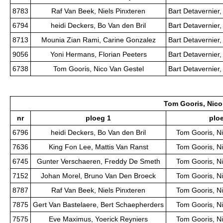
8783
Raf Van Beek, Niels Pinxteren
Bart Detavernier
6794
heidi Deckers, Bo Van den Bril
Bart Detavernier
8713
Mounia Zian Rami, Carine Gonzalez
Bart Detavernier
9056
Yoni Hermans, Florian Peeters
Bart Detavernier
6738
Tom Gooris, Nico Van Gestel
Bart Detavernier
Tom Gooris, Nico
nr
ploeg 1
plo
6796
heidi Deckers, Bo Van den Bril
Tom Gooris, N
7636
King Fon Lee, Mattis Van Ranst
Tom Gooris, N
6745
Gunter Verschaeren, Freddy De Smeth
Tom Gooris, N
7152
Johan Morel, Bruno Van Den Broeck
Tom Gooris, N
8787
Raf Van Beek, Niels Pinxteren
Tom Gooris, N
7875
Gert Van Bastelaere, Bert Schaepherders
Tom Gooris, N
7575
Eve Maximus, Yoerick Reyniers
Tom Gooris, N