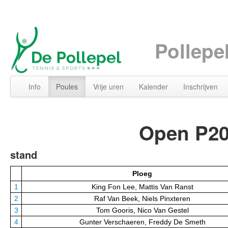
Pollepe
Info
Poules
Vrije uren
Kalender
Inschrijven
Open P200
stand
Ploeg
1
King Fon Lee, Mattis Van Ranst
2
Raf Van Beek, Niels Pinxteren
3
Tom Gooris, Nico Van Gestel
4
Gunter Verschaeren, Freddy De Smeth