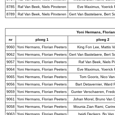
8785
Raf Van Beek, Niels Pinxteren
Eve Maximus, Yoerick 
8789
Raf Van Beek, Niels Pinxteren
Gert Van Bastelaere, Bert 
Yoni Hermans, Florian
nr
ploeg 1
ploeg 2
9060
Yoni Hermans, Florian Peeters
King Fon Lee, Mattis V
9062
Yoni Hermans, Florian Peeters
Gert Van Bastelaere, Bert 
9057
Yoni Hermans, Florian Peeters
Raf Van Beek, Niels P
9064
Yoni Hermans, Florian Peeters
Eve Maximus, Yoerick 
9065
Yoni Hermans, Florian Peeters
Tom Gooris, Nico Van
9056
Yoni Hermans, Florian Peeters
Bart Detavernier, Ward 
9059
Yoni Hermans, Florian Peeters
Gunter Verschaeren, Fred
9061
Yoni Hermans, Florian Peeters
Johan Morel, Bruno Van 
9058
Yoni Hermans, Florian Peeters
Mounia Zian Rami, Carin
9063
Yoni Hermans, Florian Peeters
heidi Deckers, Bo Van 