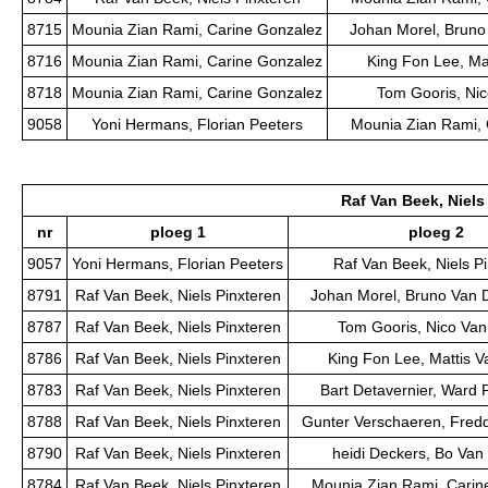
8715
Mounia Zian Rami, Carine Gonzalez
Johan Morel, Bruno
8716
Mounia Zian Rami, Carine Gonzalez
King Fon Lee, Ma
8718
Mounia Zian Rami, Carine Gonzalez
Tom Gooris, Nic
9058
Yoni Hermans, Florian Peeters
Mounia Zian Rami, 
Raf Van Beek, Niels
nr
ploeg 1
ploeg 2
9057
Yoni Hermans, Florian Peeters
Raf Van Beek, Niels P
8791
Raf Van Beek, Niels Pinxteren
Johan Morel, Bruno Van 
8787
Raf Van Beek, Niels Pinxteren
Tom Gooris, Nico Van
8786
Raf Van Beek, Niels Pinxteren
King Fon Lee, Mattis V
8783
Raf Van Beek, Niels Pinxteren
Bart Detavernier, Ward 
8788
Raf Van Beek, Niels Pinxteren
Gunter Verschaeren, Fred
8790
Raf Van Beek, Niels Pinxteren
heidi Deckers, Bo Van 
8784
Raf Van Beek, Niels Pinxteren
Mounia Zian Rami, Carin