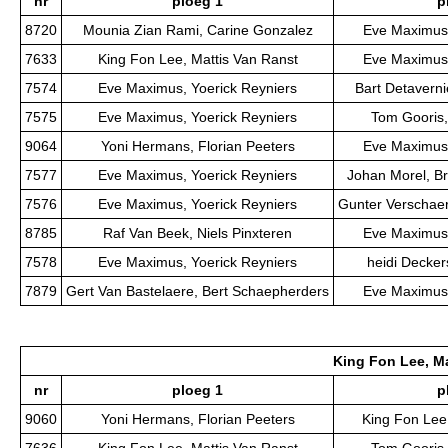
nr
ploeg 1
p
8720
Mounia Zian Rami, Carine Gonzalez
Eve Maximus,
7633
King Fon Lee, Mattis Van Ranst
Eve Maximus,
7574
Eve Maximus, Yoerick Reyniers
Bart Detaverni
7575
Eve Maximus, Yoerick Reyniers
Tom Gooris,
9064
Yoni Hermans, Florian Peeters
Eve Maximus,
7577
Eve Maximus, Yoerick Reyniers
Johan Morel, B
7576
Eve Maximus, Yoerick Reyniers
Gunter Verschae
8785
Raf Van Beek, Niels Pinxteren
Eve Maximus,
7578
Eve Maximus, Yoerick Reyniers
heidi Decker
7879
Gert Van Bastelaere, Bert Schaepherders
Eve Maximus,
King Fon Lee, Ma
nr
ploeg 1
p
9060
Yoni Hermans, Florian Peeters
King Fon Lee