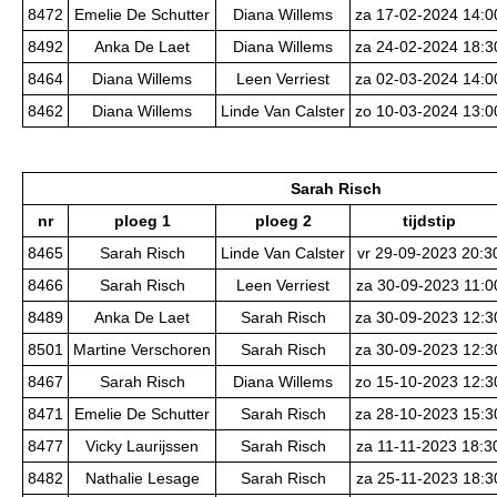
8472
Emelie De Schutter
Diana Willems
za 17-02-2024 14:0
8492
Anka De Laet
Diana Willems
za 24-02-2024 18:3
8464
Diana Willems
Leen Verriest
za 02-03-2024 14:0
8462
Diana Willems
Linde Van Calster
zo 10-03-2024 13:0
Sarah Risch
nr
ploeg 1
ploeg 2
tijdstip
8465
Sarah Risch
Linde Van Calster
vr 29-09-2023 20:3
8466
Sarah Risch
Leen Verriest
za 30-09-2023 11:0
8489
Anka De Laet
Sarah Risch
za 30-09-2023 12:3
8501
Martine Verschoren
Sarah Risch
za 30-09-2023 12:3
8467
Sarah Risch
Diana Willems
zo 15-10-2023 12:3
8471
Emelie De Schutter
Sarah Risch
za 28-10-2023 15:3
8477
Vicky Laurijssen
Sarah Risch
za 11-11-2023 18:3
8482
Nathalie Lesage
Sarah Risch
za 25-11-2023 18:3