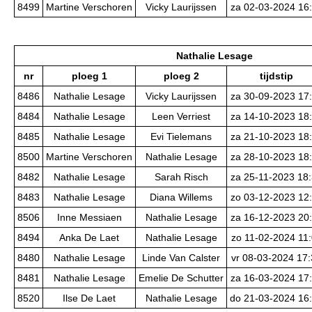
8499
Martine Verschoren
Vicky Laurijssen
za 02-03-2024 16
Nathalie Lesage
nr
ploeg 1
ploeg 2
tijdstip
8486
Nathalie Lesage
Vicky Laurijssen
za 30-09-2023 17
8484
Nathalie Lesage
Leen Verriest
za 14-10-2023 18
8485
Nathalie Lesage
Evi Tielemans
za 21-10-2023 18
8500
Martine Verschoren
Nathalie Lesage
za 28-10-2023 18
8482
Nathalie Lesage
Sarah Risch
za 25-11-2023 18
8483
Nathalie Lesage
Diana Willems
zo 03-12-2023 12
8506
Inne Messiaen
Nathalie Lesage
za 16-12-2023 20
8494
Anka De Laet
Nathalie Lesage
zo 11-02-2024 11
8480
Nathalie Lesage
Linde Van Calster
vr 08-03-2024 17
8481
Nathalie Lesage
Emelie De Schutter
za 16-03-2024 17
8520
Ilse De Laet
Nathalie Lesage
do 21-03-2024 16