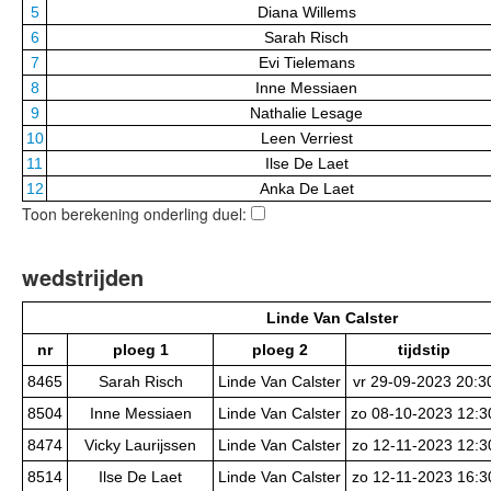
5
Diana Willems
6
Sarah Risch
7
Evi Tielemans
8
Inne Messiaen
9
Nathalie Lesage
10
Leen Verriest
11
Ilse De Laet
12
Anka De Laet
Toon berekening onderling duel:
wedstrijden
Linde Van Calster
nr
ploeg 1
ploeg 2
tijdstip
8465
Sarah Risch
Linde Van Calster
vr 29-09-2023 20:3
8504
Inne Messiaen
Linde Van Calster
zo 08-10-2023 12:3
8474
Vicky Laurijssen
Linde Van Calster
zo 12-11-2023 12:3
8514
Ilse De Laet
Linde Van Calster
zo 12-11-2023 16:3