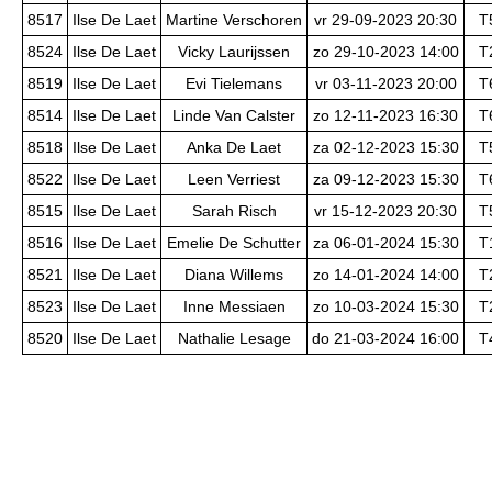
8517
Ilse De Laet
Martine Verschoren
vr 29-09-2023 20:30
T
8524
Ilse De Laet
Vicky Laurijssen
zo 29-10-2023 14:00
T
8519
Ilse De Laet
Evi Tielemans
vr 03-11-2023 20:00
T
8514
Ilse De Laet
Linde Van Calster
zo 12-11-2023 16:30
T
8518
Ilse De Laet
Anka De Laet
za 02-12-2023 15:30
T
8522
Ilse De Laet
Leen Verriest
za 09-12-2023 15:30
T
8515
Ilse De Laet
Sarah Risch
vr 15-12-2023 20:30
T
8516
Ilse De Laet
Emelie De Schutter
za 06-01-2024 15:30
T
8521
Ilse De Laet
Diana Willems
zo 14-01-2024 14:00
T
8523
Ilse De Laet
Inne Messiaen
zo 10-03-2024 15:30
T
8520
Ilse De Laet
Nathalie Lesage
do 21-03-2024 16:00
T