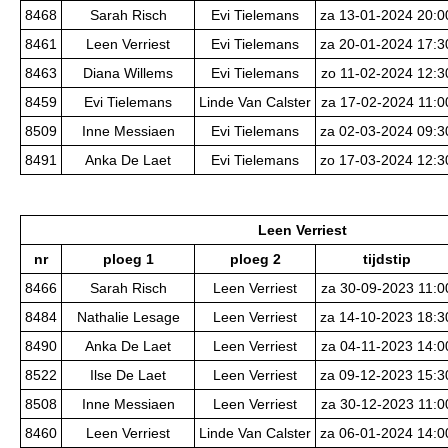
8468
Sarah Risch
Evi Tielemans
za 13-01-2024 20:0
8461
Leen Verriest
Evi Tielemans
za 20-01-2024 17:3
8463
Diana Willems
Evi Tielemans
zo 11-02-2024 12:3
8459
Evi Tielemans
Linde Van Calster
za 17-02-2024 11:0
8509
Inne Messiaen
Evi Tielemans
za 02-03-2024 09:3
8491
Anka De Laet
Evi Tielemans
zo 17-03-2024 12:3
Leen Verriest
nr
ploeg 1
ploeg 2
tijdstip
8466
Sarah Risch
Leen Verriest
za 30-09-2023 11:0
8484
Nathalie Lesage
Leen Verriest
za 14-10-2023 18:3
8490
Anka De Laet
Leen Verriest
za 04-11-2023 14:0
8522
Ilse De Laet
Leen Verriest
za 09-12-2023 15:3
8508
Inne Messiaen
Leen Verriest
za 30-12-2023 11:0
8460
Leen Verriest
Linde Van Calster
za 06-01-2024 14:0