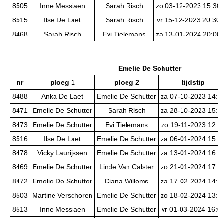
8505
Inne Messiaen
Sarah Risch
zo 03-12-2023 15:3
8515
Ilse De Laet
Sarah Risch
vr 15-12-2023 20:3
8468
Sarah Risch
Evi Tielemans
za 13-01-2024 20:0
Emelie De Schutter
nr
ploeg 1
ploeg 2
tijdstip
8488
Anka De Laet
Emelie De Schutter
za 07-10-2023 14
8471
Emelie De Schutter
Sarah Risch
za 28-10-2023 15
8473
Emelie De Schutter
Evi Tielemans
zo 19-11-2023 12
8516
Ilse De Laet
Emelie De Schutter
za 06-01-2024 15
8478
Vicky Laurijssen
Emelie De Schutter
za 13-01-2024 16
8469
Emelie De Schutter
Linde Van Calster
zo 21-01-2024 17
8472
Emelie De Schutter
Diana Willems
za 17-02-2024 14
8503
Martine Verschoren
Emelie De Schutter
zo 18-02-2024 13
8513
Inne Messiaen
Emelie De Schutter
vr 01-03-2024 16: