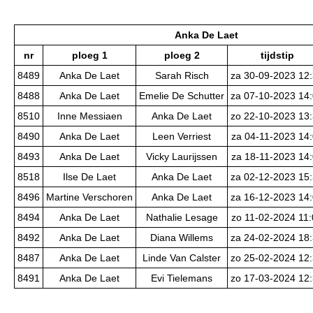
Anka De Laet
nr
ploeg 1
ploeg 2
tijdstip
8489
Anka De Laet
Sarah Risch
za 30-09-2023 12
8488
Anka De Laet
Emelie De Schutter
za 07-10-2023 14
8510
Inne Messiaen
Anka De Laet
zo 22-10-2023 13
8490
Anka De Laet
Leen Verriest
za 04-11-2023 14
8493
Anka De Laet
Vicky Laurijssen
za 18-11-2023 14
8518
Ilse De Laet
Anka De Laet
za 02-12-2023 15
8496
Martine Verschoren
Anka De Laet
za 16-12-2023 14
8494
Anka De Laet
Nathalie Lesage
zo 11-02-2024 11
8492
Anka De Laet
Diana Willems
za 24-02-2024 18
8487
Anka De Laet
Linde Van Calster
zo 25-02-2024 12
8491
Anka De Laet
Evi Tielemans
zo 17-03-2024 12