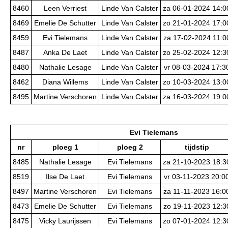
8460
Leen Verriest
Linde Van Calster
za 06-01-2024 14:0
8469
Emelie De Schutter
Linde Van Calster
zo 21-01-2024 17:0
8459
Evi Tielemans
Linde Van Calster
za 17-02-2024 11:0
8487
Anka De Laet
Linde Van Calster
zo 25-02-2024 12:3
8480
Nathalie Lesage
Linde Van Calster
vr 08-03-2024 17:3
8462
Diana Willems
Linde Van Calster
zo 10-03-2024 13:0
8495
Martine Verschoren
Linde Van Calster
za 16-03-2024 19:0
Evi Tielemans
nr
ploeg 1
ploeg 2
tijdstip
8485
Nathalie Lesage
Evi Tielemans
za 21-10-2023 18:3
8519
Ilse De Laet
Evi Tielemans
vr 03-11-2023 20:0
8497
Martine Verschoren
Evi Tielemans
za 11-11-2023 16:0
8473
Emelie De Schutter
Evi Tielemans
zo 19-11-2023 12:3
8475
Vicky Laurijssen
Evi Tielemans
zo 07-01-2024 12:3