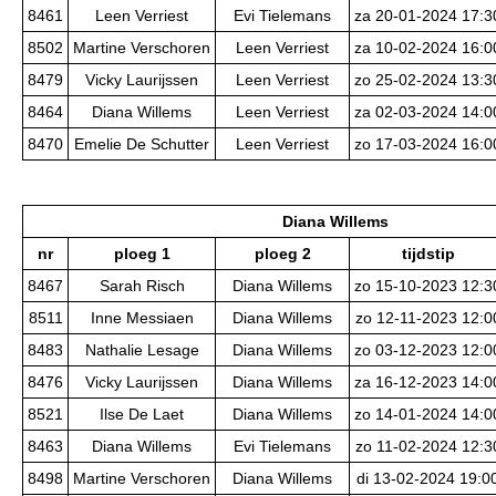
8461
Leen Verriest
Evi Tielemans
za 20-01-2024 17:3
8502
Martine Verschoren
Leen Verriest
za 10-02-2024 16:0
8479
Vicky Laurijssen
Leen Verriest
zo 25-02-2024 13:3
8464
Diana Willems
Leen Verriest
za 02-03-2024 14:0
8470
Emelie De Schutter
Leen Verriest
zo 17-03-2024 16:0
Diana Willems
nr
ploeg 1
ploeg 2
tijdstip
8467
Sarah Risch
Diana Willems
zo 15-10-2023 12:3
8511
Inne Messiaen
Diana Willems
zo 12-11-2023 12:0
8483
Nathalie Lesage
Diana Willems
zo 03-12-2023 12:0
8476
Vicky Laurijssen
Diana Willems
za 16-12-2023 14:0
8521
Ilse De Laet
Diana Willems
zo 14-01-2024 14:0
8463
Diana Willems
Evi Tielemans
zo 11-02-2024 12:3
8498
Martine Verschoren
Diana Willems
di 13-02-2024 19:0