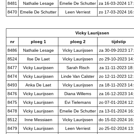
8481
Nathalie Lesage
Emelie De Schutter
za 16-03-2024 17
8470
Emelie De Schutter
Leen Verriest
zo 17-03-2024 16
Vicky Laurijssen
nr
ploeg 1
ploeg 2
tijdstip
8486
Nathalie Lesage
Vicky Laurijssen
za 30-09-2023 17
8524
Ilse De Laet
Vicky Laurijssen
zo 29-10-2023 14
8477
Vicky Laurijssen
Sarah Risch
za 11-11-2023 18
8474
Vicky Laurijssen
Linde Van Calster
zo 12-11-2023 12
8493
Anka De Laet
Vicky Laurijssen
za 18-11-2023 14
8476
Vicky Laurijssen
Diana Willems
za 16-12-2023 14
8475
Vicky Laurijssen
Evi Tielemans
zo 07-01-2024 12
8478
Vicky Laurijssen
Emelie De Schutter
za 13-01-2024 16
8512
Inne Messiaen
Vicky Laurijssen
do 15-02-2024 16
8479
Vicky Laurijssen
Leen Verriest
zo 25-02-2024 13