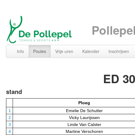
Pollepe
Info
Poules
Vrije uren
Kalender
Inschrijven
ED 30
stand
Ploeg
1
Emelie De Schutter
2
Vicky Laurijssen
3
Linde Van Calster
4
Martine Verschoren